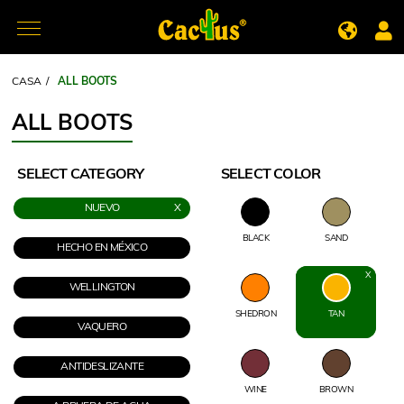
CASA
/
ALL BOOTS
ALL BOOTS
SELECT CATEGORY
SELECT COLOR
NUEVO
BLACK
SAND
HECHO EN MÉXICO
WELLINGTON
SHEDRON
TAN
VAQUERO
ANTIDESLIZANTE
WINE
BROWN