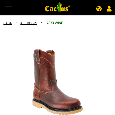
CASA
/
ALL BOOTS
/
7833 WINE