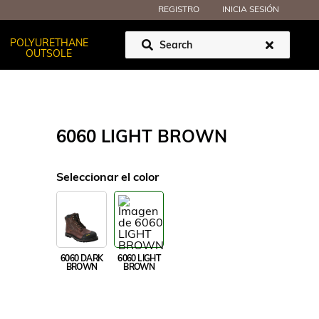
REGISTRO
INICIA SESIÓN
POLYURETHANE
OUTSOLE
Nombre del atributo
Valor de atributo
6060 LIGHT BROWN
Seleccionar el color
6060 DARK
6060 LIGHT
BROWN
BROWN