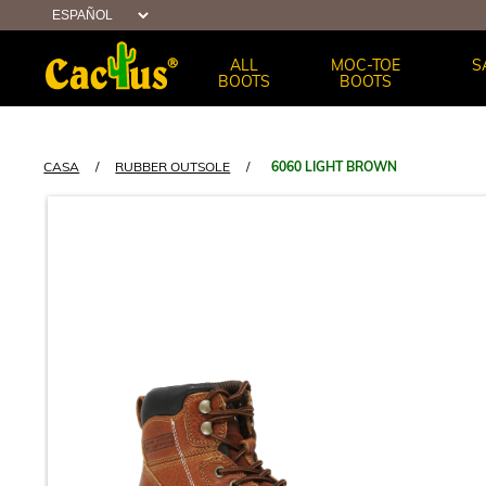
ALL
MOC-TOE
S
BOOTS
BOOTS
CASA
/
RUBBER OUTSOLE
/
6060 LIGHT BROWN