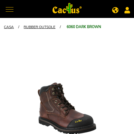
CASA
/
RUBBER OUTSOLE
/
6060 DARK BROWN